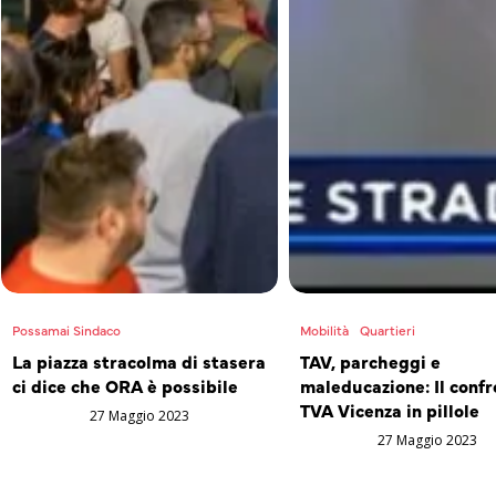
Possamai Sindaco
Mobilità
Quartieri
La piazza stracolma di stasera
TAV, parcheggi e
ci dice che ORA è possibile
maleducazione: Il confr
TVA Vicenza in pillole
27 Maggio 2023
27 Maggio 2023