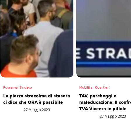
Possamai Sindaco
Mobilità
Quartieri
La piazza stracolma di stasera
TAV, parcheggi e
ci dice che ORA è possibile
maleducazione: Il confr
TVA Vicenza in pillole
27 Maggio 2023
27 Maggio 2023