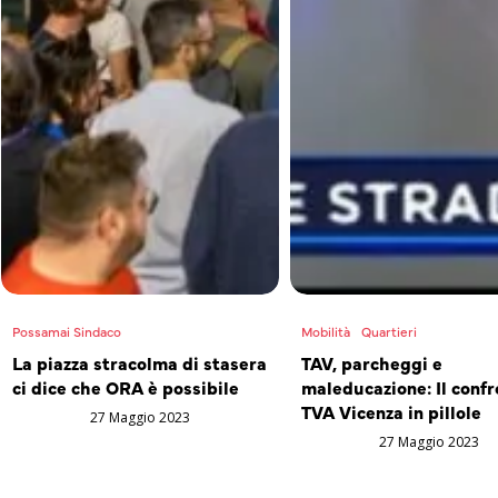
Possamai Sindaco
Mobilità
Quartieri
La piazza stracolma di stasera
TAV, parcheggi e
ci dice che ORA è possibile
maleducazione: Il confr
TVA Vicenza in pillole
27 Maggio 2023
27 Maggio 2023