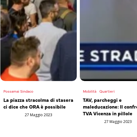
Possamai Sindaco
Mobilità
Quartieri
La piazza stracolma di stasera
TAV, parcheggi e
ci dice che ORA è possibile
maleducazione: Il confr
TVA Vicenza in pillole
27 Maggio 2023
27 Maggio 2023