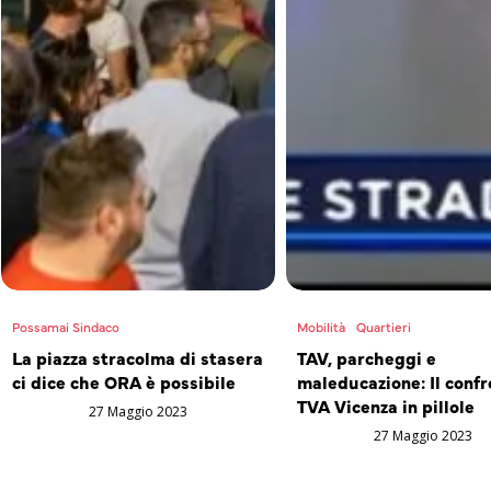
Possamai Sindaco
Mobilità
Quartieri
La piazza stracolma di stasera
TAV, parcheggi e
ci dice che ORA è possibile
maleducazione: Il confr
TVA Vicenza in pillole
27 Maggio 2023
27 Maggio 2023