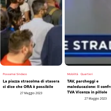
Possamai Sindaco
Mobilità
Quartieri
La piazza stracolma di stasera
TAV, parcheggi e
ci dice che ORA è possibile
maleducazione: Il confr
TVA Vicenza in pillole
27 Maggio 2023
27 Maggio 2023