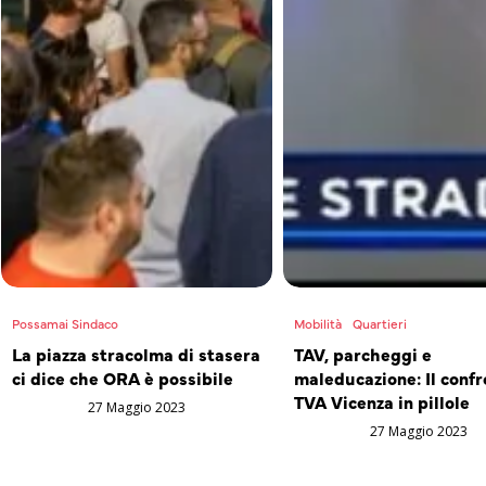
Possamai Sindaco
Mobilità
Quartieri
La piazza stracolma di stasera
TAV, parcheggi e
ci dice che ORA è possibile
maleducazione: Il confr
TVA Vicenza in pillole
27 Maggio 2023
27 Maggio 2023