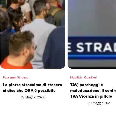
Possamai Sindaco
Mobilità
Quartieri
La piazza stracolma di stasera
TAV, parcheggi e
ci dice che ORA è possibile
maleducazione: Il confr
TVA Vicenza in pillole
27 Maggio 2023
27 Maggio 2023