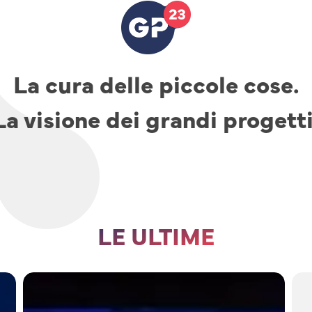
La cura delle piccole cose.
La visione dei grandi progetti
LE ULTIME
TAV,
parcheggi
e