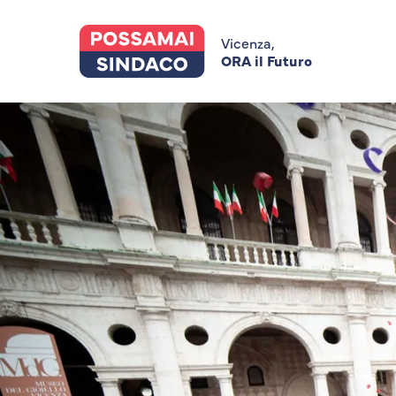
Skip
to
main
Vicenza,
content
ORA il Futuro