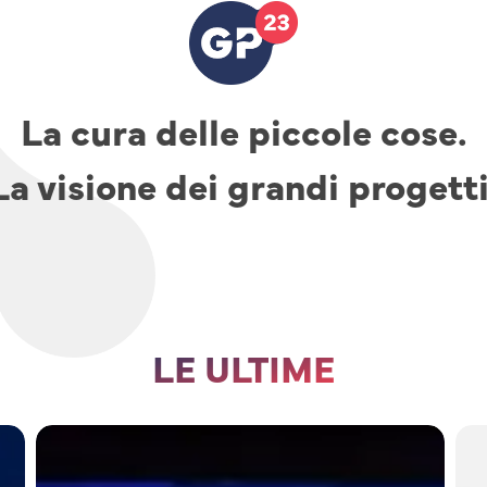
La cura delle piccole cose.
La visione dei grandi progetti
LE ULTIME
TAV,
parcheggi
e