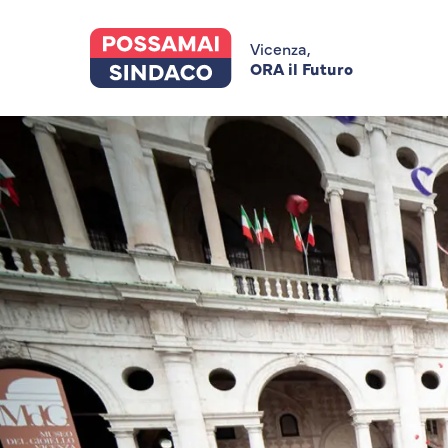
Skip
to
main
Vicenza,
content
ORA il Futuro