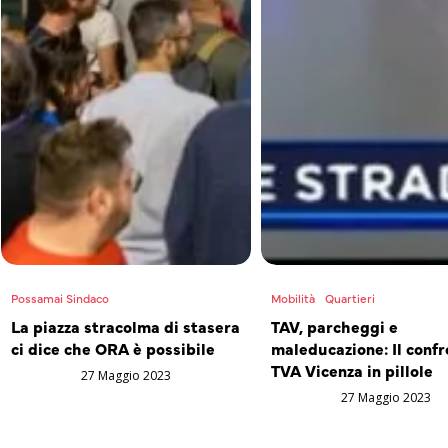
Possamai Sindaco
Mobilità
Quartieri
La piazza stracolma di stasera
TAV, parcheggi e
ci dice che ORA è possibile
maleducazione: Il confr
TVA Vicenza in pillole
27 Maggio 2023
27 Maggio 2023