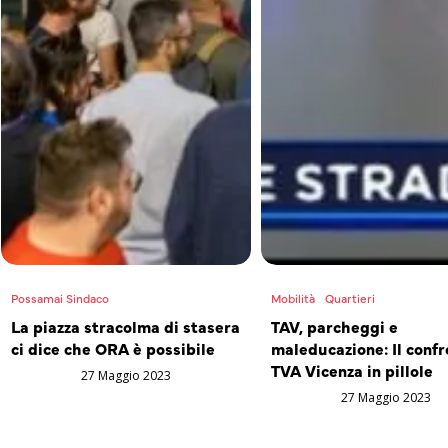
Possamai Sindaco
Mobilità
Quartieri
La piazza stracolma di stasera
TAV, parcheggi e
ci dice che ORA è possibile
maleducazione: Il confr
TVA Vicenza in pillole
27 Maggio 2023
27 Maggio 2023