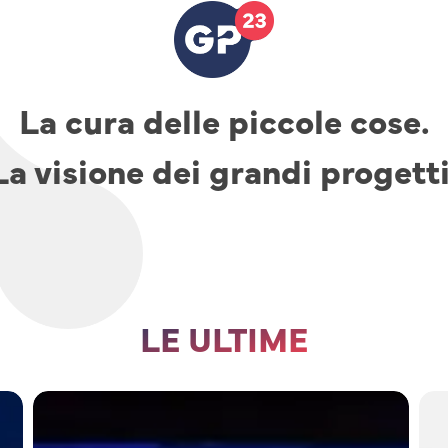
La cura delle piccole cose.
La visione dei grandi progetti
LE ULTIME
TAV,
parcheggi
e