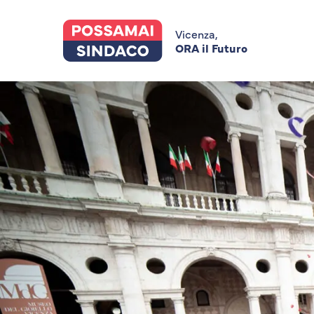
Skip
to
main
Vicenza,
content
ORA il Futuro