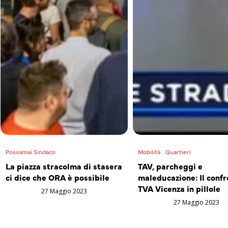
Possamai Sindaco
Mobilità
Quartieri
La piazza stracolma di stasera
TAV, parcheggi e
ci dice che ORA è possibile
maleducazione: Il confr
TVA Vicenza in pillole
27 Maggio 2023
27 Maggio 2023