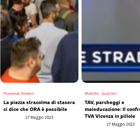
Possamai Sindaco
Mobilità
Quartieri
La piazza stracolma di stasera
TAV, parcheggi e
ci dice che ORA è possibile
maleducazione: Il confr
TVA Vicenza in pillole
27 Maggio 2023
27 Maggio 2023