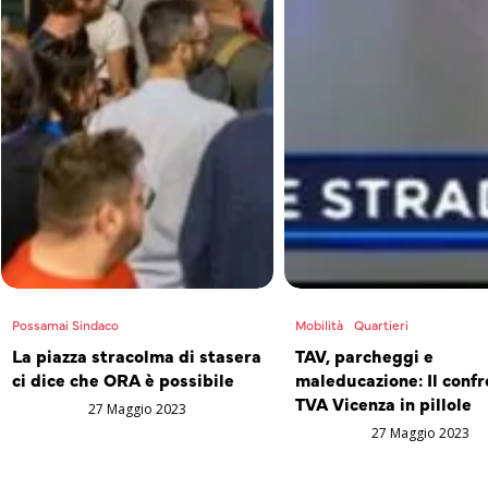
Possamai Sindaco
Mobilità
Quartieri
La piazza stracolma di stasera
TAV, parcheggi e
ci dice che ORA è possibile
maleducazione: Il confr
TVA Vicenza in pillole
27 Maggio 2023
27 Maggio 2023