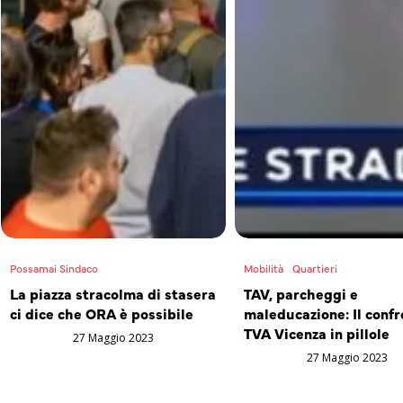
Possamai Sindaco
Mobilità
Quartieri
La piazza stracolma di stasera
TAV, parcheggi e
ci dice che ORA è possibile
maleducazione: Il confr
TVA Vicenza in pillole
27 Maggio 2023
27 Maggio 2023