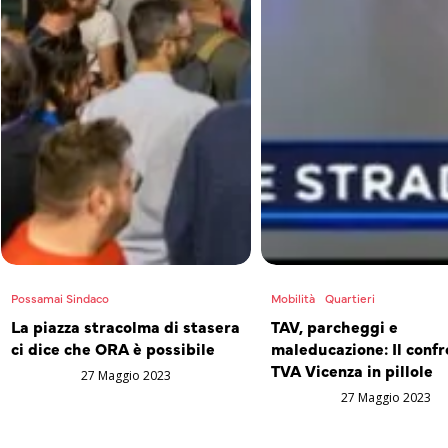
Possamai Sindaco
Mobilità
Quartieri
La piazza stracolma di stasera
TAV, parcheggi e
ci dice che ORA è possibile
maleducazione: Il confr
TVA Vicenza in pillole
27 Maggio 2023
27 Maggio 2023