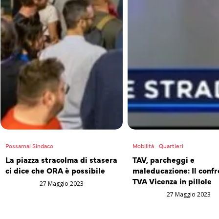
Possamai Sindaco
Mobilità
Quartieri
La piazza stracolma di stasera
TAV, parcheggi e
ci dice che ORA è possibile
maleducazione: Il confr
TVA Vicenza in pillole
27 Maggio 2023
27 Maggio 2023