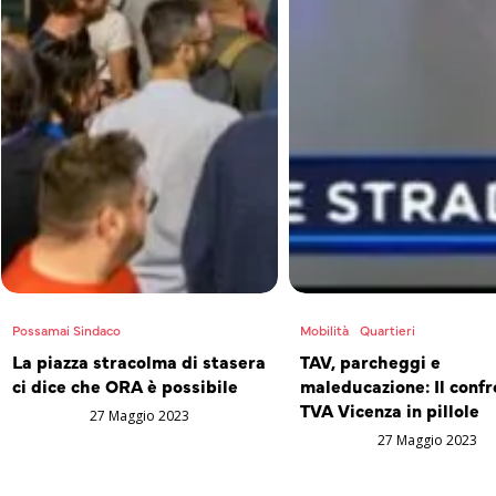
Possamai Sindaco
Mobilità
Quartieri
La piazza stracolma di stasera
TAV, parcheggi e
ci dice che ORA è possibile
maleducazione: Il confr
TVA Vicenza in pillole
27 Maggio 2023
27 Maggio 2023