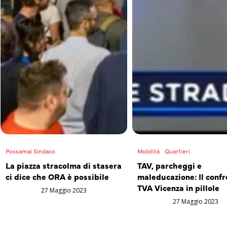
Possamai Sindaco
Mobilità
Quartieri
La piazza stracolma di stasera
TAV, parcheggi e
ci dice che ORA è possibile
maleducazione: Il confr
TVA Vicenza in pillole
27 Maggio 2023
27 Maggio 2023