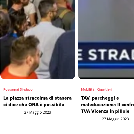
Possamai Sindaco
Mobilità
Quartieri
La piazza stracolma di stasera
TAV, parcheggi e
ci dice che ORA è possibile
maleducazione: Il confr
TVA Vicenza in pillole
27 Maggio 2023
27 Maggio 2023