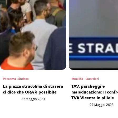
Possamai Sindaco
Mobilità
Quartieri
La piazza stracolma di stasera
TAV, parcheggi e
ci dice che ORA è possibile
maleducazione: Il confr
TVA Vicenza in pillole
27 Maggio 2023
27 Maggio 2023