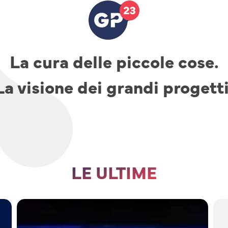
La cura delle piccole cose.
La visione dei grandi progetti
LE ULTIME
TAV,
parcheggi
e