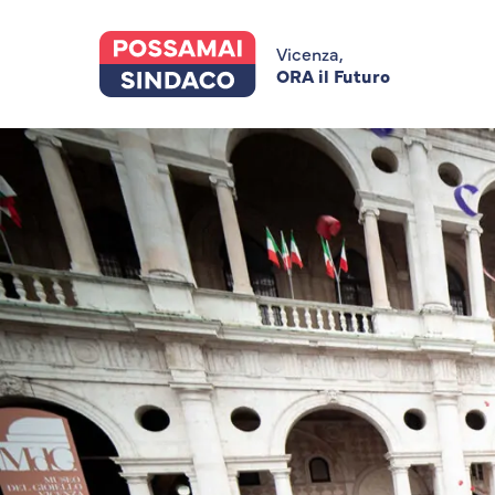
Skip
to
main
Vicenza,
content
ORA il Futuro