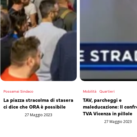
Possamai Sindaco
Mobilità
Quartieri
La piazza stracolma di stasera
TAV, parcheggi e
ci dice che ORA è possibile
maleducazione: Il confr
TVA Vicenza in pillole
27 Maggio 2023
27 Maggio 2023