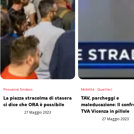
Possamai Sindaco
Mobilità
Quartieri
La piazza stracolma di stasera
TAV, parcheggi e
ci dice che ORA è possibile
maleducazione: Il confr
TVA Vicenza in pillole
27 Maggio 2023
27 Maggio 2023