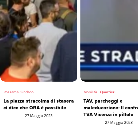
Possamai Sindaco
Mobilità
Quartieri
La piazza stracolma di stasera
TAV, parcheggi e
ci dice che ORA è possibile
maleducazione: Il confr
TVA Vicenza in pillole
27 Maggio 2023
27 Maggio 2023