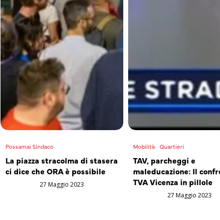
Possamai Sindaco
Mobilità
Quartieri
La piazza stracolma di stasera
TAV, parcheggi e
ci dice che ORA è possibile
maleducazione: Il confr
TVA Vicenza in pillole
27 Maggio 2023
27 Maggio 2023