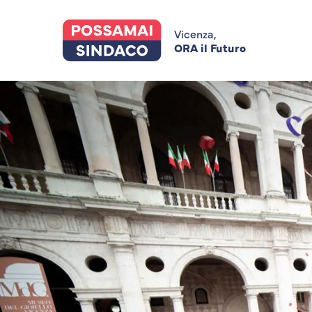
Skip
to
main
Vicenza,
content
ORA il Futuro