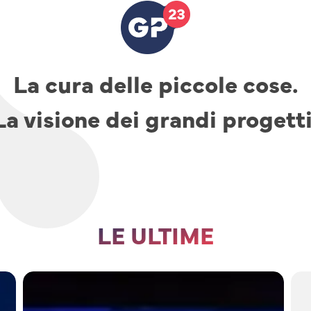
La cura delle piccole cose.
La visione dei grandi progetti
LE ULTIME
TAV,
parcheggi
e