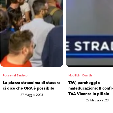
Possamai Sindaco
Mobilità
Quartieri
La piazza stracolma di stasera
TAV, parcheggi e
ci dice che ORA è possibile
maleducazione: Il confr
TVA Vicenza in pillole
27 Maggio 2023
27 Maggio 2023