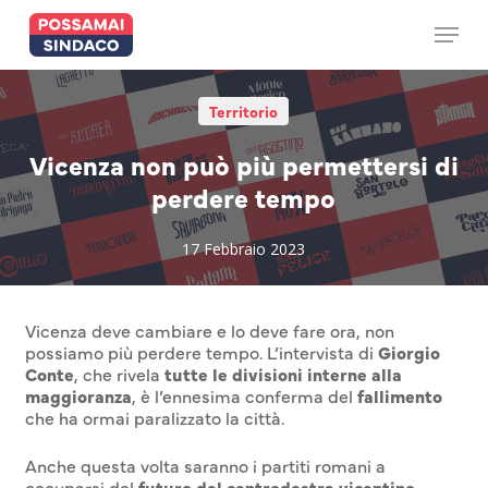
Skip
to
Menu
main
content
Territorio
Vicenza non può più permettersi di
perdere tempo
17 Febbraio 2023
Vicenza deve cambiare e lo deve fare ora, non
possiamo più perdere tempo. L’intervista di
Giorgio
Conte
, che rivela
tutte le divisioni interne alla
maggioranza
, è l’ennesima conferma del
fallimento
che ha ormai paralizzato la città.
Anche questa volta saranno i partiti romani a
occuparsi del
futuro del centrodestra vicentino
,