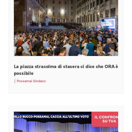
La piazza stracolma di stasera ci dice che ORA è
possibile
|
Possamai Sindaco